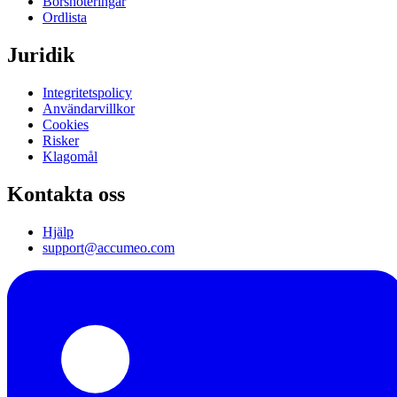
Börsnoteringar
Ordlista
Juridik
Integritetspolicy
Användarvillkor
Cookies
Risker
Klagomål
Kontakta oss
Hjälp
support@accumeo.com