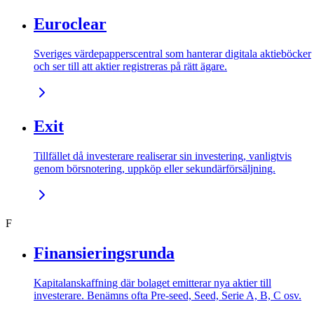
Euroclear
Sveriges värdepapperscentral som hanterar digitala aktieböcker
och ser till att aktier registreras på rätt ägare.
Exit
Tillfället då investerare realiserar sin investering, vanligtvis
genom börsnotering, uppköp eller sekundärförsäljning.
F
Finansieringsrunda
Kapitalanskaffning där bolaget emitterar nya aktier till
investerare. Benämns ofta Pre-seed, Seed, Serie A, B, C osv.