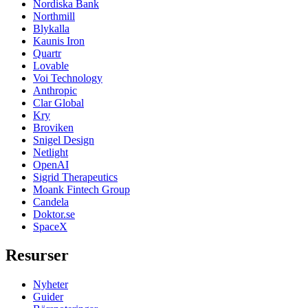
Nordiska Bank
Northmill
Blykalla
Kaunis Iron
Quartr
Lovable
Voi Technology
Anthropic
Clar Global
Kry
Broviken
Snigel Design
Netlight
OpenAI
Sigrid Therapeutics
Moank Fintech Group
Candela
Doktor.se
SpaceX
Resurser
Nyheter
Guider