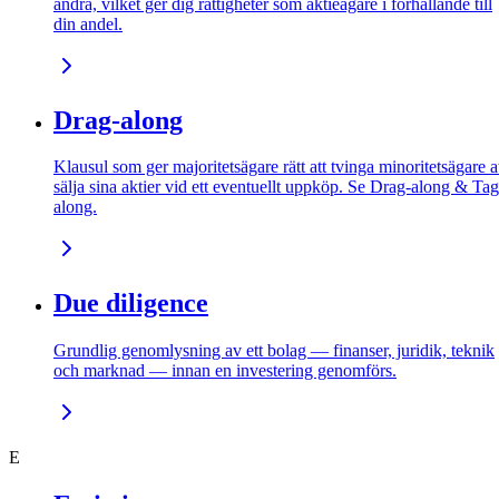
andra, vilket ger dig rättigheter som aktieägare i förhållande till
din andel.
Drag-along
Klausul som ger majoritetsägare rätt att tvinga minoritetsägare a
sälja sina aktier vid ett eventuellt uppköp. Se Drag-along & Tag
along.
Due diligence
Grundlig genomlysning av ett bolag — finanser, juridik, teknik
och marknad — innan en investering genomförs.
E