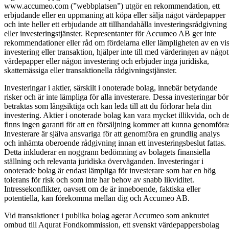
www.accumeo.com (”webbplatsen”) utgör en rekommendation, ett
erbjudande eller en uppmaning att köpa eller sälja något värdepapper
och inte heller ett erbjudande att tillhandahålla investeringsrådgivning
eller investeringstjänster. Representanter för Accumeo AB ger inte
rekommendationer eller råd om fördelarna eller lämpligheten av en vi
investering eller transaktion, hjälper inte till med värderingen av något
värdepapper eller någon investering och erbjuder inga juridiska,
skattemässiga eller transaktionella rådgivningstjänster.
Investeringar i aktier, särskilt i onoterade bolag, innebär betydande
risker och är inte lämpliga för alla investerare. Dessa investeringar bör
betraktas som långsiktiga och kan leda till att du förlorar hela din
investering. Aktier i onoterade bolag kan vara mycket illikvida, och de
finns ingen garanti för att en försäljning kommer att kunna genomföra
Investerare är själva ansvariga för att genomföra en grundlig analys
och inhämta oberoende rådgivning innan ett investeringsbeslut fattas.
Detta inkluderar en noggrann bedömning av bolagets finansiella
ställning och relevanta juridiska överväganden. Investeringar i
onoterade bolag är endast lämpliga för investerare som har en hög
tolerans för risk och som inte har behov av snabb likviditet.
Intressekonflikter, oavsett om de är inneboende, faktiska eller
potentiella, kan förekomma mellan dig och Accumeo AB.
Vid transaktioner i publika bolag agerar Accumeo som anknutet
ombud till Aqurat Fondkommission, ett svenskt värdepappersbolag