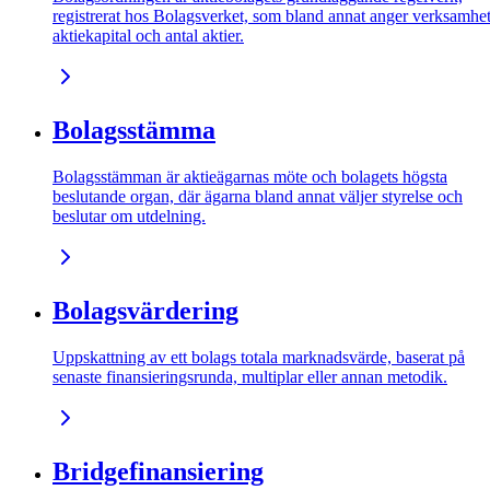
registrerat hos Bolagsverket, som bland annat anger verksamhet
aktiekapital och antal aktier.
Bolagsstämma
Bolagsstämman är aktieägarnas möte och bolagets högsta
beslutande organ, där ägarna bland annat väljer styrelse och
beslutar om utdelning.
Bolagsvärdering
Uppskattning av ett bolags totala marknadsvärde, baserat på
senaste finansieringsrunda, multiplar eller annan metodik.
Bridgefinansiering