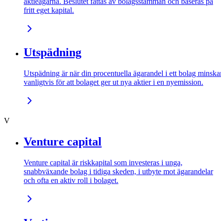
aktieägarna. Beslutet fattas av bolagsstämman och baseras på
fritt eget kapital.
Utspädning
Utspädning är när din procentuella ägarandel i ett bolag minskar
vanligtvis för att bolaget ger ut nya aktier i en nyemission.
V
Venture capital
Venture capital är riskkapital som investeras i unga,
snabbväxande bolag i tidiga skeden, i utbyte mot ägarandelar
och ofta en aktiv roll i bolaget.