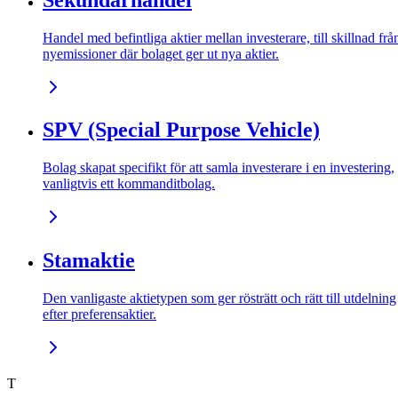
Handel med befintliga aktier mellan investerare, till skillnad frå
nyemissioner där bolaget ger ut nya aktier.
SPV (Special Purpose Vehicle)
Bolag skapat specifikt för att samla investerare i en investering,
vanligtvis ett kommanditbolag.
Stamaktie
Den vanligaste aktietypen som ger rösträtt och rätt till utdelning
efter preferensaktier.
T