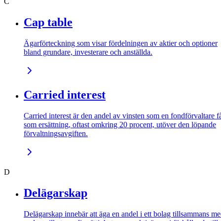
C
Cap table
Ägarförteckning som visar fördelningen av aktier och optioner
bland grundare, investerare och anställda.
Carried interest
Carried interest är den andel av vinsten som en fondförvaltare f
som ersättning, oftast omkring 20 procent, utöver den löpande
förvaltningsavgiften.
D
Delägarskap
Delägarskap innebär att äga en andel i ett bolag tillsammans m