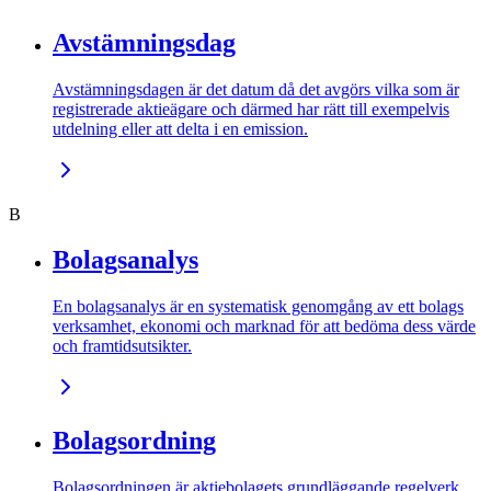
Avstämningsdag
Avstämningsdagen är det datum då det avgörs vilka som är
registrerade aktieägare och därmed har rätt till exempelvis
utdelning eller att delta i en emission.
B
Bolagsanalys
En bolagsanalys är en systematisk genomgång av ett bolags
verksamhet, ekonomi och marknad för att bedöma dess värde
och framtidsutsikter.
Bolagsordning
Bolagsordningen är aktiebolagets grundläggande regelverk,