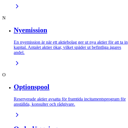
N
Nyemission
En nyemission är när ett aktiebolag ger ut nya aktier för att ta in
kapital. Antalet aktier ökar, vilket späder ut befintliga ägares
andel.
O
Optionspool
Reserverade aktier avsatta för framtida incitamentsprogram för
anställda, konsulter och rådgivare.