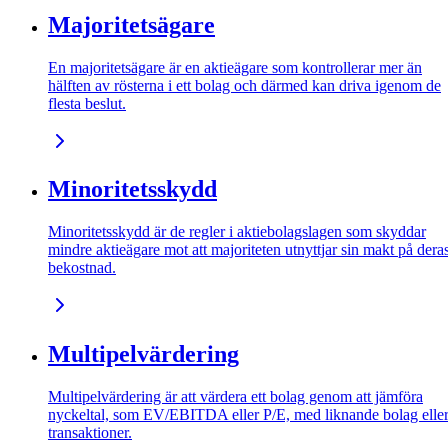
Majoritetsägare
En majoritetsägare är en aktieägare som kontrollerar mer än
hälften av rösterna i ett bolag och därmed kan driva igenom de
flesta beslut.
Minoritetsskydd
Minoritetsskydd är de regler i aktiebolagslagen som skyddar
mindre aktieägare mot att majoriteten utnyttjar sin makt på dera
bekostnad.
Multipelvärdering
Multipelvärdering är att värdera ett bolag genom att jämföra
nyckeltal, som EV/EBITDA eller P/E, med liknande bolag elle
transaktioner.