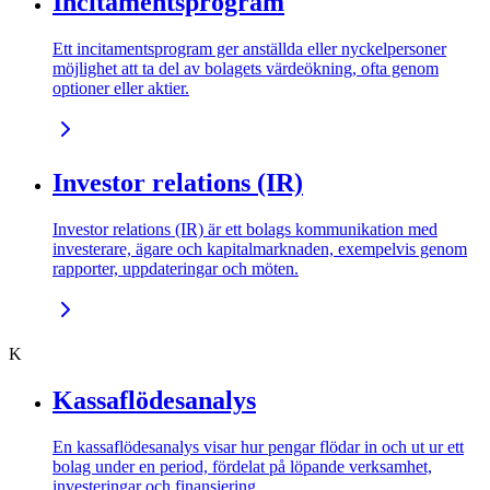
Incitamentsprogram
Ett incitamentsprogram ger anställda eller nyckelpersoner
möjlighet att ta del av bolagets värdeökning, ofta genom
optioner eller aktier.
Investor relations (IR)
Investor relations (IR) är ett bolags kommunikation med
investerare, ägare och kapitalmarknaden, exempelvis genom
rapporter, uppdateringar och möten.
K
Kassaflödesanalys
En kassaflödesanalys visar hur pengar flödar in och ut ur ett
bolag under en period, fördelat på löpande verksamhet,
investeringar och finansiering.