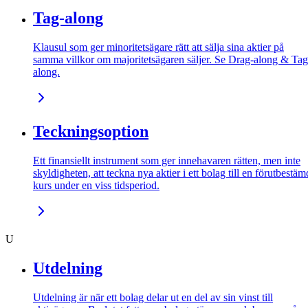
Tag-along
Klausul som ger minoritetsägare rätt att sälja sina aktier på
samma villkor om majoritetsägaren säljer. Se Drag-along & Tag
along.
Teckningsoption
Ett finansiellt instrument som ger innehavaren rätten, men inte
skyldigheten, att teckna nya aktier i ett bolag till en förutbestäm
kurs under en viss tidsperiod.
U
Utdelning
Utdelning är när ett bolag delar ut en del av sin vinst till