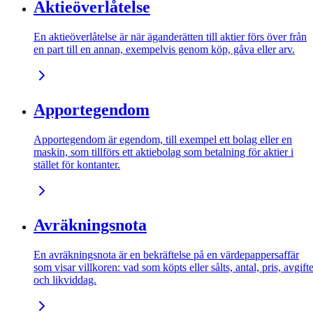
Aktieöverlåtelse
En aktieöverlåtelse är när äganderätten till aktier förs över från
en part till en annan, exempelvis genom köp, gåva eller arv.
Apportegendom
Apportegendom är egendom, till exempel ett bolag eller en
maskin, som tillförs ett aktiebolag som betalning för aktier i
stället för kontanter.
Avräkningsnota
En avräkningsnota är en bekräftelse på en värdepappersaffär
som visar villkoren: vad som köpts eller sålts, antal, pris, avgift
och likviddag.