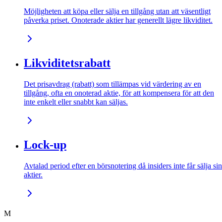
Möjligheten att köpa eller sälja en tillgång utan att väsentligt
påverka priset. Onoterade aktier har generellt lägre likviditet.
Likviditetsrabatt
Det prisavdrag (rabatt) som tillämpas vid värdering av en
tillgång, ofta en onoterad aktie, för att kompensera för att den
inte enkelt eller snabbt kan säljas.
Lock-up
Avtalad period efter en börsnotering då insiders inte får sälja si
aktier.
M