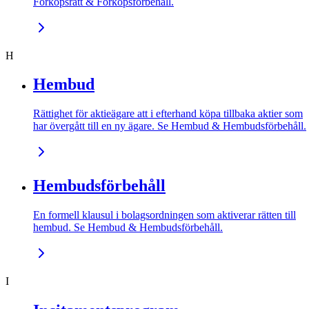
Förköpsrätt & Förköpsförbehåll.
H
Hembud
Rättighet för aktieägare att i efterhand köpa tillbaka aktier som
har övergått till en ny ägare. Se Hembud & Hembudsförbehåll.
Hembudsförbehåll
En formell klausul i bolagsordningen som aktiverar rätten till
hembud. Se Hembud & Hembudsförbehåll.
I