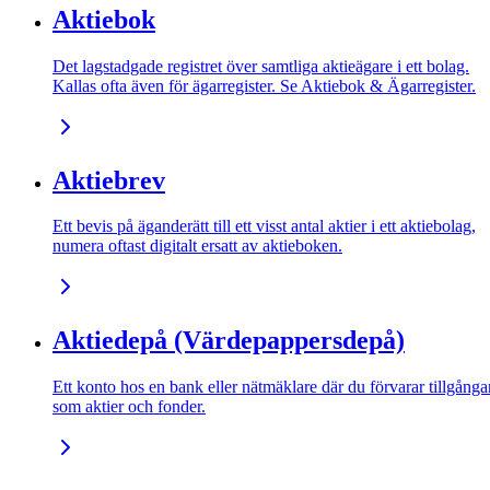
Aktiebok
Det lagstadgade registret över samtliga aktieägare i ett bolag.
Kallas ofta även för ägarregister. Se Aktiebok & Ägarregister.
Aktiebrev
Ett bevis på äganderätt till ett visst antal aktier i ett aktiebolag,
numera oftast digitalt ersatt av aktieboken.
Aktiedepå (Värdepappersdepå)
Ett konto hos en bank eller nätmäklare där du förvarar tillgånga
som aktier och fonder.