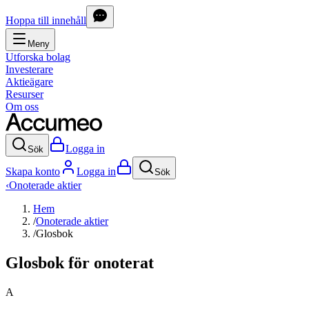
Hoppa till innehåll
Meny
Utforska bolag
Investerare
Aktieägare
Resurser
Om oss
Logga in
Sök
Skapa konto
Logga in
Sök
‹
Onoterade aktier
Hem
/
Onoterade aktier
/
Glosbok
Glosbok för onoterat
A