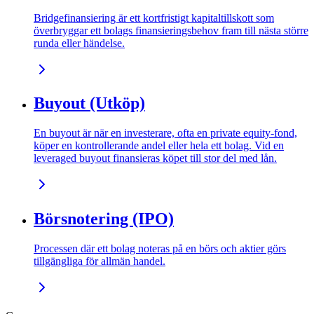
Bridgefinansiering är ett kortfristigt kapitaltillskott som
överbryggar ett bolags finansieringsbehov fram till nästa större
runda eller händelse.
Buyout (Utköp)
En buyout är när en investerare, ofta en private equity-fond,
köper en kontrollerande andel eller hela ett bolag. Vid en
leveraged buyout finansieras köpet till stor del med lån.
Börsnotering (IPO)
Processen där ett bolag noteras på en börs och aktier görs
tillgängliga för allmän handel.