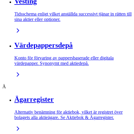
Vesting
Tidsschema enligt vilket anställda successivt tjänar in rätten till
sina aktier eller optioner.
Värdepappersdepå
Konto för förvaring av pappersbaserade eller digitala
värdepapper. Synonymt med aktiedepå.
Ä
Ägarregister
Alternativ benämning för aktiebok, vilket är registret över
bolagets alla aktieägare. Se Aktiebok & Ägarregister.