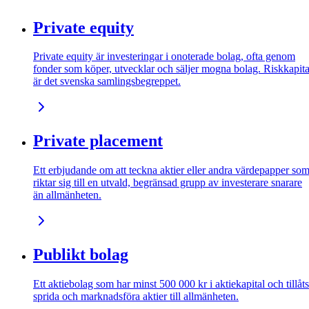
Private equity
Private equity är investeringar i onoterade bolag, ofta genom
fonder som köper, utvecklar och säljer mogna bolag. Riskkapita
är det svenska samlingsbegreppet.
Private placement
Ett erbjudande om att teckna aktier eller andra värdepapper so
riktar sig till en utvald, begränsad grupp av investerare snarare
än allmänheten.
Publikt bolag
Ett aktiebolag som har minst 500 000 kr i aktiekapital och tillåts
sprida och marknadsföra aktier till allmänheten.