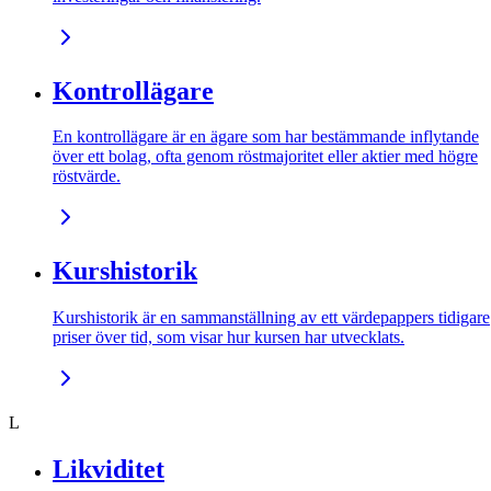
Kontrollägare
En kontrollägare är en ägare som har bestämmande inflytande
över ett bolag, ofta genom röstmajoritet eller aktier med högre
röstvärde.
Kurshistorik
Kurshistorik är en sammanställning av ett värdepappers tidigare
priser över tid, som visar hur kursen har utvecklats.
L
Likviditet