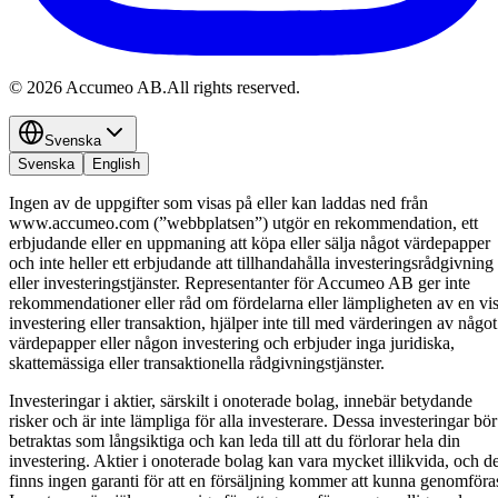
©
2026
Accumeo AB.
All rights reserved.
Svenska
Svenska
English
Ingen av de uppgifter som visas på eller kan laddas ned från
www.accumeo.com (”webbplatsen”) utgör en rekommendation, ett
erbjudande eller en uppmaning att köpa eller sälja något värdepapper
och inte heller ett erbjudande att tillhandahålla investeringsrådgivning
eller investeringstjänster. Representanter för Accumeo AB ger inte
rekommendationer eller råd om fördelarna eller lämpligheten av en vi
investering eller transaktion, hjälper inte till med värderingen av något
värdepapper eller någon investering och erbjuder inga juridiska,
skattemässiga eller transaktionella rådgivningstjänster.
Investeringar i aktier, särskilt i onoterade bolag, innebär betydande
risker och är inte lämpliga för alla investerare. Dessa investeringar bör
betraktas som långsiktiga och kan leda till att du förlorar hela din
investering. Aktier i onoterade bolag kan vara mycket illikvida, och de
finns ingen garanti för att en försäljning kommer att kunna genomföra