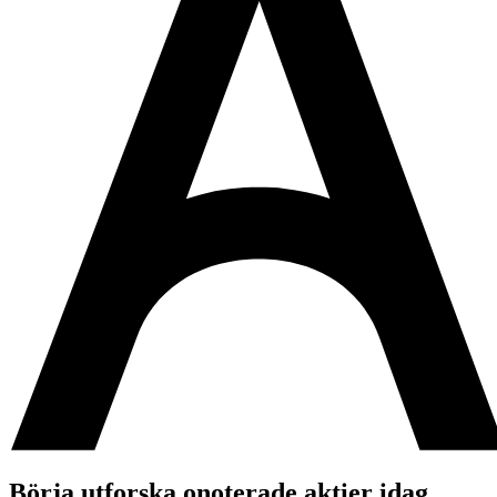
Börja utforska onoterade aktier idag