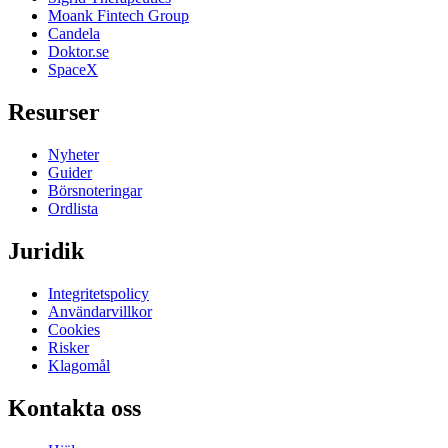
Moank Fintech Group
Candela
Doktor.se
SpaceX
Resurser
Nyheter
Guider
Börsnoteringar
Ordlista
Juridik
Integritetspolicy
Användarvillkor
Cookies
Risker
Klagomål
Kontakta oss