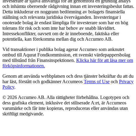
Investerare är själva ansvariga för att genomföra en grundlig analys
och inhämta oberoende rådgivning innan ett investeringsbeslut fattas.
Detta inkluderar en noggrann bedömning av bolagets finansiella
ställning och relevanta juridiska överväganden. Investeringar i
onoterade bolag är endast lämpliga för investerare som har en hög
tolerans för risk och som inte har behov av snabb likviditet.
Intressekonflikter, oavsett om de är inneboende, faktiska eller
potentiella, kan förekomma mellan dig och Accumeo AB.
Vid transaktioner i publika bolag agerar Accumeo som anknutet
ombud till Aqurat Fondkommission, ett svenskt värdepappersbolag
med tillstånd från Finansinspektionen.
Klicka här för att läsa mer om
förköpsinformationen.
Genom att använda webbplatsen och dess tjänster bekräftar du att du
har läst, förstått och godkänner Accumeos
Terms of Use
och
Privacy
Policy
.
© 2026 Accumeo AB.
Alla rättigheter förbehållna. Logotypen och
dess grafiska element, inklusive det stiliserade A:et, är Accumeos
varumärke och får inte kopieras, reproduceras eller användas utan
skriftligt medgivande.