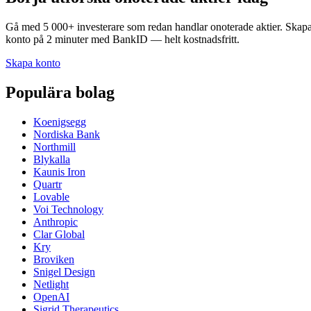
Gå med 5 000+ investerare som redan handlar onoterade aktier. Skap
konto på 2 minuter med BankID — helt kostnadsfritt.
Skapa konto
Populära bolag
Koenigsegg
Nordiska Bank
Northmill
Blykalla
Kaunis Iron
Quartr
Lovable
Voi Technology
Anthropic
Clar Global
Kry
Broviken
Snigel Design
Netlight
OpenAI
Sigrid Therapeutics