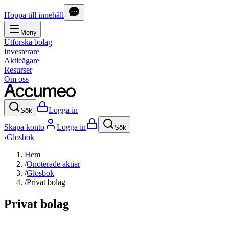
Hoppa till innehåll
Meny
Utforska bolag
Investerare
Aktieägare
Resurser
Om oss
Logga in
Sök
Skapa konto
Logga in
Sök
‹
Glosbok
Hem
/
Onoterade aktier
/
Glosbok
/
Privat bolag
Privat bolag