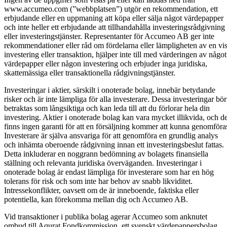
www.accumeo.com (”webbplatsen”) utgör en rekommendation, ett
erbjudande eller en uppmaning att köpa eller sälja något värdepapper
och inte heller ett erbjudande att tillhandahålla investeringsrådgivning
eller investeringstjänster. Representanter för Accumeo AB ger inte
rekommendationer eller råd om fördelarna eller lämpligheten av en vi
investering eller transaktion, hjälper inte till med värderingen av något
värdepapper eller någon investering och erbjuder inga juridiska,
skattemässiga eller transaktionella rådgivningstjänster.
Investeringar i aktier, särskilt i onoterade bolag, innebär betydande
risker och är inte lämpliga för alla investerare. Dessa investeringar bör
betraktas som långsiktiga och kan leda till att du förlorar hela din
investering. Aktier i onoterade bolag kan vara mycket illikvida, och de
finns ingen garanti för att en försäljning kommer att kunna genomföra
Investerare är själva ansvariga för att genomföra en grundlig analys
och inhämta oberoende rådgivning innan ett investeringsbeslut fattas.
Detta inkluderar en noggrann bedömning av bolagets finansiella
ställning och relevanta juridiska överväganden. Investeringar i
onoterade bolag är endast lämpliga för investerare som har en hög
tolerans för risk och som inte har behov av snabb likviditet.
Intressekonflikter, oavsett om de är inneboende, faktiska eller
potentiella, kan förekomma mellan dig och Accumeo AB.
Vid transaktioner i publika bolag agerar Accumeo som anknutet
ombud till Aqurat Fondkommission, ett svenskt värdepappersbolag