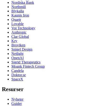
Nordiska Bank
Northmill
Blykalla
Kaunis Iron
Quartr
Lovable
Voi Technology
Anthropic
Clar Global
Kry
Broviken
Snigel Design
Netlight
OpenAI
Sigrid Therapeutics
Moank Fintech Group
Candela
Doktor.se
SpaceX
Resurser
Nyheter
Guider