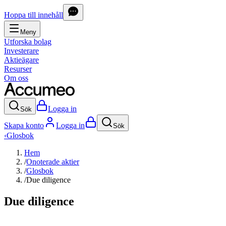
Hoppa till innehåll
Meny
Utforska bolag
Investerare
Aktieägare
Resurser
Om oss
Logga in
Sök
Skapa konto
Logga in
Sök
‹
Glosbok
Hem
/
Onoterade aktier
/
Glosbok
/
Due diligence
Due diligence