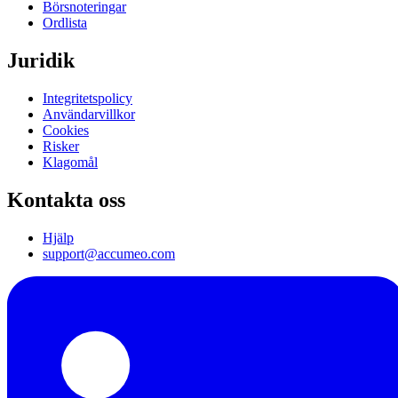
Börsnoteringar
Ordlista
Juridik
Integritetspolicy
Användarvillkor
Cookies
Risker
Klagomål
Kontakta oss
Hjälp
support@accumeo.com