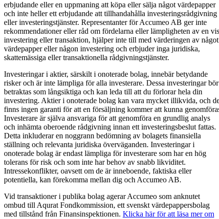
erbjudande eller en uppmaning att köpa eller sälja något värdepapper
och inte heller ett erbjudande att tillhandahålla investeringsrådgivning
eller investeringstjänster. Representanter för Accumeo AB ger inte
rekommendationer eller råd om fördelarna eller lämpligheten av en vi
investering eller transaktion, hjälper inte till med värderingen av något
värdepapper eller någon investering och erbjuder inga juridiska,
skattemässiga eller transaktionella rådgivningstjänster.
Investeringar i aktier, särskilt i onoterade bolag, innebär betydande
risker och är inte lämpliga för alla investerare. Dessa investeringar bör
betraktas som långsiktiga och kan leda till att du förlorar hela din
investering. Aktier i onoterade bolag kan vara mycket illikvida, och de
finns ingen garanti för att en försäljning kommer att kunna genomföra
Investerare är själva ansvariga för att genomföra en grundlig analys
och inhämta oberoende rådgivning innan ett investeringsbeslut fattas.
Detta inkluderar en noggrann bedömning av bolagets finansiella
ställning och relevanta juridiska överväganden. Investeringar i
onoterade bolag är endast lämpliga för investerare som har en hög
tolerans för risk och som inte har behov av snabb likviditet.
Intressekonflikter, oavsett om de är inneboende, faktiska eller
potentiella, kan förekomma mellan dig och Accumeo AB.
Vid transaktioner i publika bolag agerar Accumeo som anknutet
ombud till Aqurat Fondkommission, ett svenskt värdepappersbolag
med tillstånd från Finansinspektionen.
Klicka här för att läsa mer om