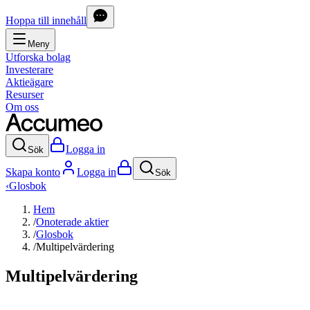
Hoppa till innehåll
Meny
Utforska bolag
Investerare
Aktieägare
Resurser
Om oss
Logga in
Sök
Skapa konto
Logga in
Sök
‹
Glosbok
Hem
/
Onoterade aktier
/
Glosbok
/
Multipelvärdering
Multipelvärdering