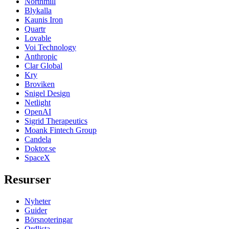
Northmill
Blykalla
Kaunis Iron
Quartr
Lovable
Voi Technology
Anthropic
Clar Global
Kry
Broviken
Snigel Design
Netlight
OpenAI
Sigrid Therapeutics
Moank Fintech Group
Candela
Doktor.se
SpaceX
Resurser
Nyheter
Guider
Börsnoteringar
Ordlista