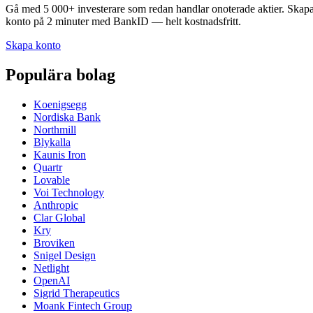
Gå med 5 000+ investerare som redan handlar onoterade aktier. Skap
konto på 2 minuter med BankID — helt kostnadsfritt.
Skapa konto
Populära bolag
Koenigsegg
Nordiska Bank
Northmill
Blykalla
Kaunis Iron
Quartr
Lovable
Voi Technology
Anthropic
Clar Global
Kry
Broviken
Snigel Design
Netlight
OpenAI
Sigrid Therapeutics
Moank Fintech Group