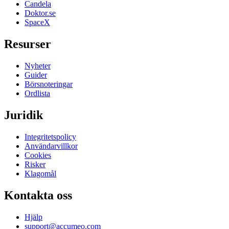
Candela
Doktor.se
SpaceX
Resurser
Nyheter
Guider
Börsnoteringar
Ordlista
Juridik
Integritetspolicy
Användarvillkor
Cookies
Risker
Klagomål
Kontakta oss
Hjälp
support@accumeo.com