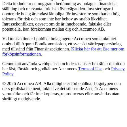
Detta inkluderar en noggrann bedömning av bolagets finansiella
ställning och relevanta juridiska överväganden. Investeringar i
onoterade bolag är endast lämpliga för investerare som har en hög
tolerans för risk och som inte har behov av snabb likviditet.
Intressekonflikter, oavsett om de är inneboende, faktiska eller
potentiella, kan förekomma mellan dig och Accumeo AB.
Vid transaktioner i publika bolag agerar Accumeo som anknutet
ombud till Aqurat Fondkommission, ett svenskt värdepappersbolag
med tillstånd från Finansinspektionen.
Klicka här för att läsa mer om
förköpsinformationen.
Genom att använda webbplatsen och dess tjänster bekräftar du att du
har läst, förstått och godkänner Accumeos
Terms of Use
och
Privacy
Policy
.
© 2026 Accumeo AB.
Alla rättigheter förbehållna. Logotypen och
dess grafiska element, inklusive det stiliserade A:et, är Accumeos
varumärke och får inte kopieras, reproduceras eller användas utan
skriftligt medgivande.