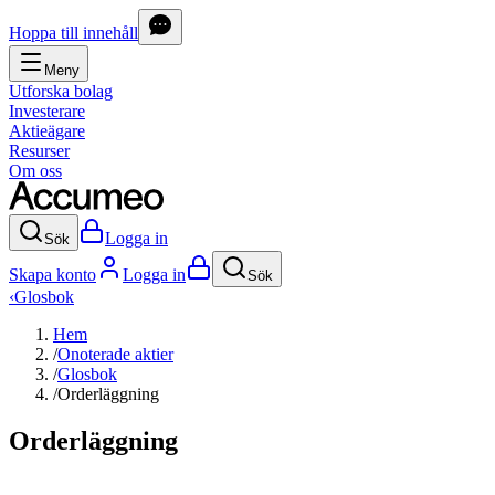
Hoppa till innehåll
Meny
Utforska bolag
Investerare
Aktieägare
Resurser
Om oss
Logga in
Sök
Skapa konto
Logga in
Sök
‹
Glosbok
Hem
/
Onoterade aktier
/
Glosbok
/
Orderläggning
Orderläggning