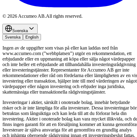
©
2026
Accumeo AB.
All rights reserved.
Svenska
Svenska
English
Ingen av de uppgifter som visas på eller kan laddas ned från
www.accumeo.com (”webbplatsen”) utgör en rekommendation, ett
erbjudande eller en uppmaning att köpa eller sälja något värdepapper
och inte heller ett erbjudande att tillhandahålla investeringsrådgivning
eller investeringstjänster. Representanter för Accumeo AB ger inte
rekommendationer eller råd om fördelarna eller lämpligheten av en vi
investering eller transaktion, hjälper inte till med värderingen av något
värdepapper eller någon investering och erbjuder inga juridiska,
skattemässiga eller transaktionella rådgivningstjänster.
Investeringar i aktier, särskilt i onoterade bolag, innebär betydande
risker och är inte lämpliga för alla investerare. Dessa investeringar bör
betraktas som långsiktiga och kan leda till att du förlorar hela din
investering. Aktier i onoterade bolag kan vara mycket illikvida, och de
finns ingen garanti för att en försäljning kommer att kunna genomföra
Investerare är själva ansvariga för att genomföra en grundlig analys
och inhämta oberoende rådgivning innan ett investeringsbeslut fattas.