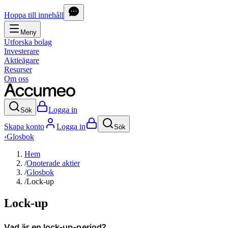
Hoppa till innehåll
Meny
Utforska bolag
Investerare
Aktieägare
Resurser
Om oss
Logga in
Sök
Skapa konto
Logga in
Sök
‹
Glosbok
Hem
/
Onoterade aktier
/
Glosbok
/
Lock-up
Lock-up
Vad är en lock-up-period?