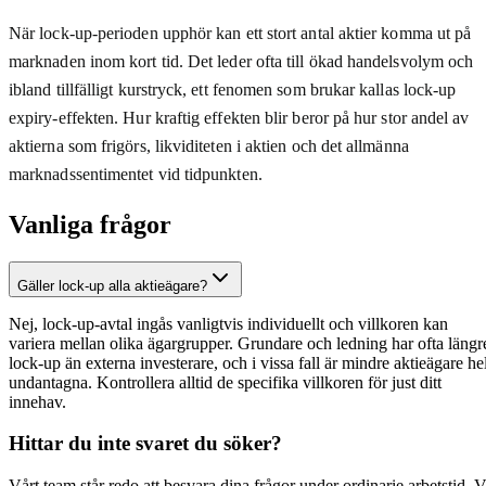
När lock-up-perioden upphör kan ett stort antal aktier komma ut på
marknaden inom kort tid. Det leder ofta till ökad handelsvolym och
ibland tillfälligt kurstryck, ett fenomen som brukar kallas lock-up
expiry-effekten. Hur kraftig effekten blir beror på hur stor andel av
aktierna som frigörs, likviditeten i aktien och det allmänna
marknadssentimentet vid tidpunkten.
Vanliga frågor
Gäller lock-up alla aktieägare?
Nej, lock-up-avtal ingås vanligtvis individuellt och villkoren kan
variera mellan olika ägargrupper. Grundare och ledning har ofta längr
lock-up än externa investerare, och i vissa fall är mindre aktieägare hel
undantagna. Kontrollera alltid de specifika villkoren för just ditt
innehav.
Hittar du inte svaret du söker?
Vårt team står redo att besvara dina frågor under ordinarie arbetstid. V