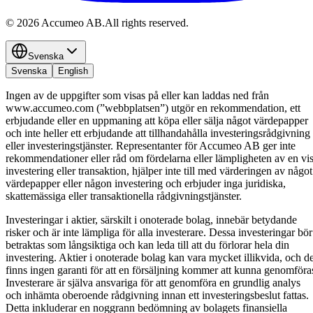
©
2026
Accumeo AB.
All rights reserved.
Svenska
Svenska
English
Ingen av de uppgifter som visas på eller kan laddas ned från
www.accumeo.com (”webbplatsen”) utgör en rekommendation, ett
erbjudande eller en uppmaning att köpa eller sälja något värdepapper
och inte heller ett erbjudande att tillhandahålla investeringsrådgivning
eller investeringstjänster. Representanter för Accumeo AB ger inte
rekommendationer eller råd om fördelarna eller lämpligheten av en vi
investering eller transaktion, hjälper inte till med värderingen av något
värdepapper eller någon investering och erbjuder inga juridiska,
skattemässiga eller transaktionella rådgivningstjänster.
Investeringar i aktier, särskilt i onoterade bolag, innebär betydande
risker och är inte lämpliga för alla investerare. Dessa investeringar bör
betraktas som långsiktiga och kan leda till att du förlorar hela din
investering. Aktier i onoterade bolag kan vara mycket illikvida, och de
finns ingen garanti för att en försäljning kommer att kunna genomföra
Investerare är själva ansvariga för att genomföra en grundlig analys
och inhämta oberoende rådgivning innan ett investeringsbeslut fattas.
Detta inkluderar en noggrann bedömning av bolagets finansiella