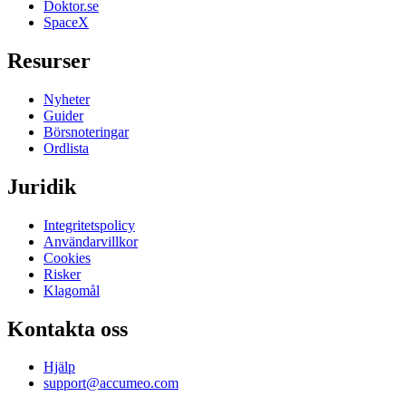
Doktor.se
SpaceX
Resurser
Nyheter
Guider
Börsnoteringar
Ordlista
Juridik
Integritetspolicy
Användarvillkor
Cookies
Risker
Klagomål
Kontakta oss
Hjälp
support@accumeo.com