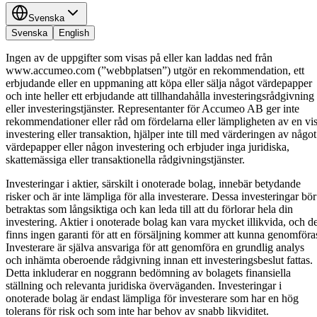
Svenska
Svenska
English
Ingen av de uppgifter som visas på eller kan laddas ned från
www.accumeo.com (”webbplatsen”) utgör en rekommendation, ett
erbjudande eller en uppmaning att köpa eller sälja något värdepapper
och inte heller ett erbjudande att tillhandahålla investeringsrådgivning
eller investeringstjänster. Representanter för Accumeo AB ger inte
rekommendationer eller råd om fördelarna eller lämpligheten av en vi
investering eller transaktion, hjälper inte till med värderingen av något
värdepapper eller någon investering och erbjuder inga juridiska,
skattemässiga eller transaktionella rådgivningstjänster.
Investeringar i aktier, särskilt i onoterade bolag, innebär betydande
risker och är inte lämpliga för alla investerare. Dessa investeringar bör
betraktas som långsiktiga och kan leda till att du förlorar hela din
investering. Aktier i onoterade bolag kan vara mycket illikvida, och de
finns ingen garanti för att en försäljning kommer att kunna genomföra
Investerare är själva ansvariga för att genomföra en grundlig analys
och inhämta oberoende rådgivning innan ett investeringsbeslut fattas.
Detta inkluderar en noggrann bedömning av bolagets finansiella
ställning och relevanta juridiska överväganden. Investeringar i
onoterade bolag är endast lämpliga för investerare som har en hög
tolerans för risk och som inte har behov av snabb likviditet.