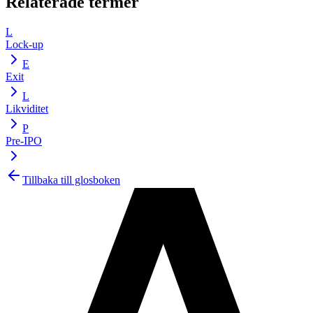
Relaterade termer
L
Lock-up
E
Exit
L
Likviditet
P
Pre-IPO
Tillbaka till glosboken