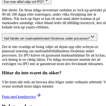
Kan man alltid sälja vid IPO?
Inte direkt. De flesta tidiga investerare omfattas av lock-up-perioder p
90 till 180 dagar efter noteringen, under vilka försäljning inte är
tillåten. När lock-up löper ut kan ett stort antal aktier komma ut på
marknaden samtidigt, vilket ibland leder till tillfälligt kurstryck, den så
kallade lock-up expiry-effekten.
Vad händer om marknadsklimatet försämras under processen?
Det är inte ovanligt att bolag väljer att skjuta upp eller avbryta en
planerad notering om marknadsförhållandena försämras under
processen. En IPO kräver ett gynnsamt marknadsklimat för att lyckas,
och timing är en viktig faktor. För tidiga investerare innebär det att
exitvägen via IPO inte är garanterad inom den förväntade tidsramen.
Hittar du inte svaret du söker?
Vårt team står redo att besvara dina frågor under ordinarie arbetstid. V
svarar normalt inom några minuter.
Prata med kundservice