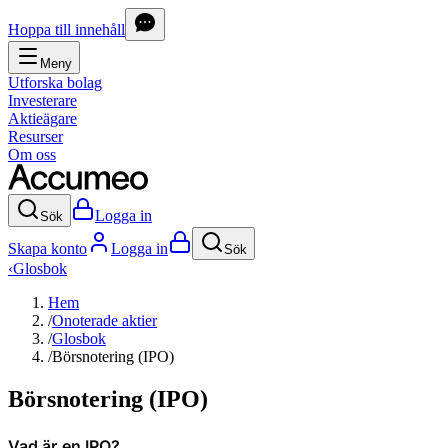
Hoppa till innehåll
Meny
Utforska bolag
Investerare
Aktieägare
Resurser
Om oss
Logga in
Sök
Skapa konto
Logga in
Sök
‹
Glosbok
Hem
/
Onoterade aktier
/
Glosbok
/
Börsnotering (IPO)
Börsnotering (IPO)
Vad är en IPO?