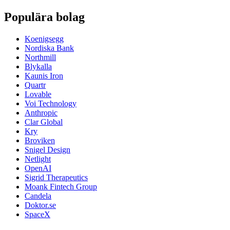
Populära bolag
Koenigsegg
Nordiska Bank
Northmill
Blykalla
Kaunis Iron
Quartr
Lovable
Voi Technology
Anthropic
Clar Global
Kry
Broviken
Snigel Design
Netlight
OpenAI
Sigrid Therapeutics
Moank Fintech Group
Candela
Doktor.se
SpaceX