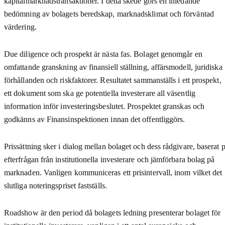
kapitalmarknadstransaktioner. I detta skede görs en inledande
bedömning av bolagets beredskap, marknadsklimat och förväntad
värdering.
Due diligence och prospekt är nästa fas. Bolaget genomgår en
omfattande granskning av finansiell ställning, affärsmodell, juridiska
förhållanden och riskfaktorer. Resultatet sammanställs i ett prospekt,
ett dokument som ska ge potentiella investerare all väsentlig
information inför investeringsbeslutet. Prospektet granskas och
godkänns av Finansinspektionen innan det offentliggörs.
Prissättning sker i dialog mellan bolaget och dess rådgivare, baserat 
efterfrågan från institutionella investerare och jämförbara bolag på
marknaden. Vanligen kommuniceras ett prisintervall, inom vilket det
slutliga noteringspriset fastställs.
Roadshow är den period då bolagets ledning presenterar bolaget för