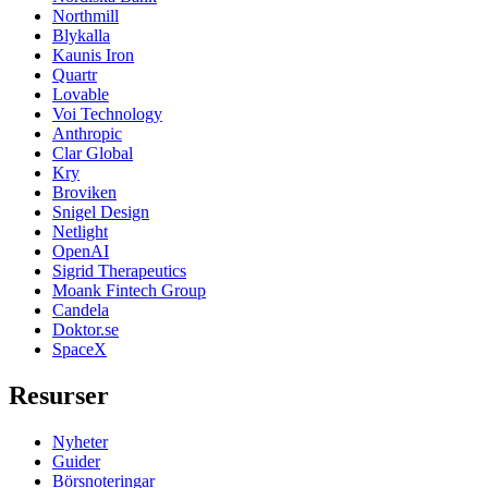
Northmill
Blykalla
Kaunis Iron
Quartr
Lovable
Voi Technology
Anthropic
Clar Global
Kry
Broviken
Snigel Design
Netlight
OpenAI
Sigrid Therapeutics
Moank Fintech Group
Candela
Doktor.se
SpaceX
Resurser
Nyheter
Guider
Börsnoteringar