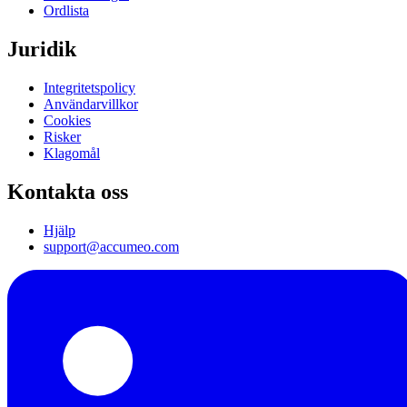
Ordlista
Juridik
Integritetspolicy
Användarvillkor
Cookies
Risker
Klagomål
Kontakta oss
Hjälp
support@accumeo.com