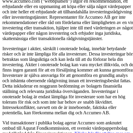
www.accumeo.com (”webbplatsen”) utgör en rekommendation, ett
erbjudande eller en uppmaning att köpa eller sälja något värdepapper
och inte heller ett erbjudande att tillhandahålla investeringsrådgivning
eller investeringstjänster. Representanter för Accumeo AB ger inte
rekommendationer eller råd om fördelarna eller lämpligheten av en vi
investering eller transaktion, hjälper inte till med värderingen av något
värdepapper eller någon investering och erbjuder inga juridiska,
skattemässiga eller transaktionella rådgivningstjänster.
Investeringar i aktier, särskilt i onoterade bolag, innebär betydande
risker och är inte lämpliga för alla investerare. Dessa investeringar bör
betraktas som långsiktiga och kan leda till att du förlorar hela din
investering. Aktier i onoterade bolag kan vara mycket illikvida, och de
finns ingen garanti för att en försäljning kommer att kunna genomföra
Investerare är själva ansvariga för att genomföra en grundlig analys
och inhämta oberoende rådgivning innan ett investeringsbeslut fattas.
Detta inkluderar en noggrann bedömning av bolagets finansiella
ställning och relevanta juridiska överväganden. Investeringar i
onoterade bolag är endast lämpliga för investerare som har en hög
tolerans för risk och som inte har behov av snabb likviditet.
Intressekonflikter, oavsett om de är inneboende, faktiska eller
potentiella, kan förekomma mellan dig och Accumeo AB.
Vid transaktioner i publika bolag agerar Accumeo som anknutet
ombud till Aqurat Fondkommission, ett svenskt värdepappersbolag