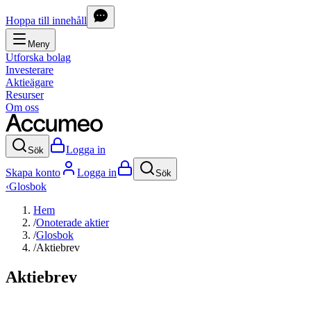
Hoppa till innehåll
Meny
Utforska bolag
Investerare
Aktieägare
Resurser
Om oss
Logga in
Sök
Skapa konto
Logga in
Sök
‹
Glosbok
Hem
/
Onoterade aktier
/
Glosbok
/
Aktiebrev
Aktiebrev