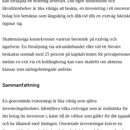
kan förskjuta en notering avsevärt. Din egen tidshorisont och
likviditetsbehov är lika viktiga att beakta, en investering i ett onoterat
bolag bör betraktas som långsiktig och illikvid tills en exitväg faktisk
öppnar sig.
Skattemässiga konsekvenser varierar beroende på exitväg och
ägarform. En försäljning via sekundärhandel eller vid ett förvärv
beskattas normalt med 25 procent på kapitalvinsten för privatpersoner
medan en exit via ett holdingbolag kan vara skattefri om aktierna
klassas som näringsbetingade andelar.
Sammanfattning
En genomtänkt exitstrategi är lika viktig som själva
investeringsbeslutet. Identifiera vilka exitvägar som är realistiska för
det bolag du investerar i, känn till de villkor som gäller för ditt ägand
och ha tålamod med timingen. Onoterade investeringar kräver en