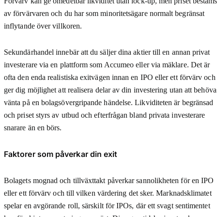
Förvärv kan ge omedelbar likviditet utan lock-up, men priset bestäm
av förvärvaren och du har som minoritetsägare normalt begränsat
inflytande över villkoren.
Sekundärhandel innebär att du säljer dina aktier till en annan privat
investerare via en plattform som Accumeo eller via mäklare. Det är
ofta den enda realistiska exitvägen innan en IPO eller ett förvärv och
ger dig möjlighet att realisera delar av din investering utan att behöva
vänta på en bolagsövergripande händelse. Likviditeten är begränsad
och priset styrs av utbud och efterfrågan bland privata investerare
snarare än en börs.
Faktorer som påverkar din exit
Bolagets mognad och tillväxttakt påverkar sannolikheten för en IPO
eller ett förvärv och till vilken värdering det sker. Marknadsklimatet
spelar en avgörande roll, särskilt för IPOs, där ett svagt sentimentet