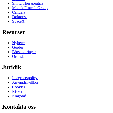
Sigrid Therapeutics
Moank Fintech Group
Candela
Doktor.se
SpaceX
Resurser
Nyheter
Guider
Börsnoteringar
Ordlista
Juridik
Integritetspolicy
Användarvillkor
Cookies
Risker
Klagomål
Kontakta oss