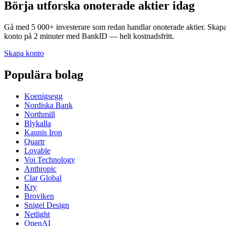
Börja utforska onoterade aktier idag
Gå med 5 000+ investerare som redan handlar onoterade aktier. Skap
konto på 2 minuter med BankID — helt kostnadsfritt.
Skapa konto
Populära bolag
Koenigsegg
Nordiska Bank
Northmill
Blykalla
Kaunis Iron
Quartr
Lovable
Voi Technology
Anthropic
Clar Global
Kry
Broviken
Snigel Design
Netlight
OpenAI