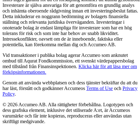
Investerare är själva ansvariga för att genomföra en grundlig analys
och inhämta oberoende rådgivning innan ett investeringsbeslut fattas.
Detta inkluderar en noggrann bedömning av bolagets finansiella
ställning och relevanta juridiska överväganden. Investeringar i
onoterade bolag är endast lämpliga för investerare som har en hög
tolerans för risk och som inte har behov av snabb likviditet.
Intressekonflikter, oavsett om de är inneboende, faktiska eller
potentiella, kan förekomma mellan dig och Accumeo AB.
Vid transaktioner i publika bolag agerar Accumeo som anknutet
ombud till Aqurat Fondkommission, ett svenskt värdepappersbolag
med tillstånd från Finansinspektionen.
Klicka här för att läsa mer om
förköpsinformationen.
Genom att använda webbplatsen och dess tjänster bekräftar du att du
har läst, förstått och godkänner Accumeos
Terms of Use
och
Privacy
Policy
.
© 2026 Accumeo AB.
Alla rättigheter förbehållna. Logotypen och
dess grafiska element, inklusive det stiliserade A:et, är Accumeos
varumärke och får inte kopieras, reproduceras eller användas utan
skriftligt medgivande.