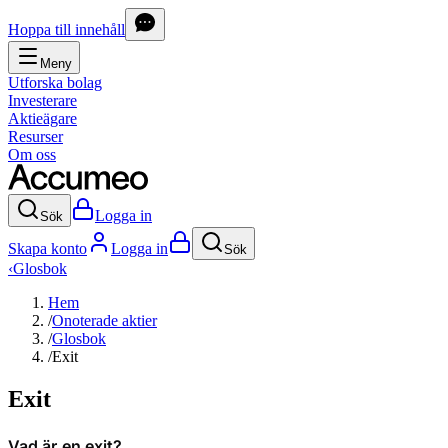
Hoppa till innehåll
Meny
Utforska bolag
Investerare
Aktieägare
Resurser
Om oss
Logga in
Sök
Skapa konto
Logga in
Sök
‹
Glosbok
Hem
/
Onoterade aktier
/
Glosbok
/
Exit
Exit
Vad är en exit?