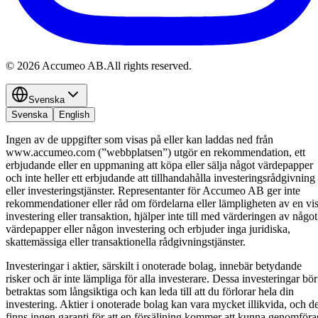
©
2026
Accumeo AB.
All rights reserved.
Svenska
Svenska
English
Ingen av de uppgifter som visas på eller kan laddas ned från
www.accumeo.com (”webbplatsen”) utgör en rekommendation, ett
erbjudande eller en uppmaning att köpa eller sälja något värdepapper
och inte heller ett erbjudande att tillhandahålla investeringsrådgivning
eller investeringstjänster. Representanter för Accumeo AB ger inte
rekommendationer eller råd om fördelarna eller lämpligheten av en vi
investering eller transaktion, hjälper inte till med värderingen av något
värdepapper eller någon investering och erbjuder inga juridiska,
skattemässiga eller transaktionella rådgivningstjänster.
Investeringar i aktier, särskilt i onoterade bolag, innebär betydande
risker och är inte lämpliga för alla investerare. Dessa investeringar bör
betraktas som långsiktiga och kan leda till att du förlorar hela din
investering. Aktier i onoterade bolag kan vara mycket illikvida, och de
finns ingen garanti för att en försäljning kommer att kunna genomföra