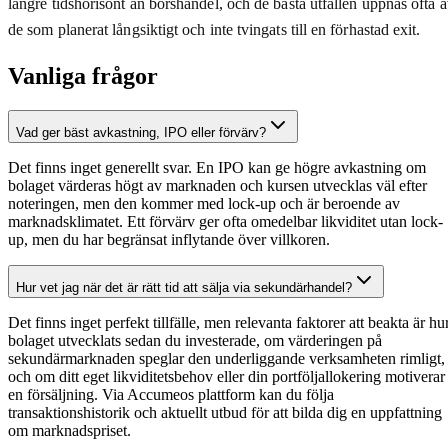
längre tidshorisont än börshandel, och de bästa utfallen uppnås ofta 
de som planerat långsiktigt och inte tvingats till en förhastad exit.
Vanliga frågor
Vad ger bäst avkastning, IPO eller förvärv?
Det finns inget generellt svar. En IPO kan ge högre avkastning om
bolaget värderas högt av marknaden och kursen utvecklas väl efter
noteringen, men den kommer med lock-up och är beroende av
marknadsklimatet. Ett förvärv ger ofta omedelbar likviditet utan lock-
up, men du har begränsat inflytande över villkoren.
Hur vet jag när det är rätt tid att sälja via sekundärhandel?
Det finns inget perfekt tillfälle, men relevanta faktorer att beakta är hu
bolaget utvecklats sedan du investerade, om värderingen på
sekundärmarknaden speglar den underliggande verksamheten rimligt,
och om ditt eget likviditetsbehov eller din portföljallokering motiverar
en försäljning. Via Accumeos plattform kan du följa
transaktionshistorik och aktuellt utbud för att bilda dig en uppfattning
om marknadspriset.