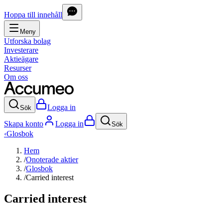
Hoppa till innehåll
Meny
Utforska bolag
Investerare
Aktieägare
Resurser
Om oss
Logga in
Sök
Skapa konto
Logga in
Sök
‹
Glosbok
Hem
/
Onoterade aktier
/
Glosbok
/
Carried interest
Carried interest