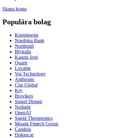
Skapa konto
Populära bolag
Koenigsegg
Nordiska Bank
Northmill
Blykalla
Kaunis Iron
Quartr
Lovable
Voi Technology
Anthropic
Clar Global
Kry
Broviken
Snigel Design
Netlight
OpenAI
Sigrid Therapeutics
Moank Fintech Group
Candela
Doktor.se