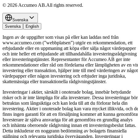
©
2026
Accumeo AB.
All rights reserved.
Svenska
Svenska
English
Ingen av de uppgifter som visas på eller kan laddas ned från
www.accumeo.com (”webbplatsen”) utgör en rekommendation, ett
erbjudande eller en uppmaning att köpa eller sälja något värdepapper
och inte heller ett erbjudande att tillhandahålla investeringsrådgivning
eller investeringstjänster. Representanter för Accumeo AB ger inte
rekommendationer eller råd om fördelarna eller lämpligheten av en vi
investering eller transaktion, hjälper inte till med värderingen av något
värdepapper eller någon investering och erbjuder inga juridiska,
skattemässiga eller transaktionella rådgivningstjänster.
Investeringar i aktier, särskilt i onoterade bolag, innebär betydande
risker och är inte lämpliga för alla investerare. Dessa investeringar bör
betraktas som långsiktiga och kan leda till att du förlorar hela din
investering. Aktier i onoterade bolag kan vara mycket illikvida, och de
finns ingen garanti för att en försäljning kommer att kunna genomföra
Investerare är själva ansvariga för att genomföra en grundlig analys
och inhämta oberoende rådgivning innan ett investeringsbeslut fattas.
Detta inkluderar en noggrann bedömning av bolagets finansiella
ställning och relevanta juridiska överväganden. Investeringar i