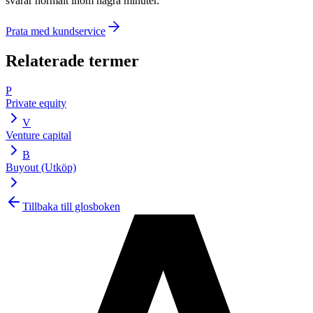
svarar normalt inom några minuter.
Prata med kundservice
Relaterade termer
P
Private equity
V
Venture capital
B
Buyout (Utköp)
Tillbaka till glosboken