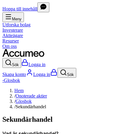
Hoppa till innehåll
Meny
Utforska bolag
Investerare
Aktieägare
Resurser
Om oss
Logga in
Sök
Skapa konto
Logga in
Sök
‹
Glosbok
Hem
/
Onoterade aktier
/
Glosbok
/
Sekundärhandel
Sekundärhandel
Vad är sekundärhandel?