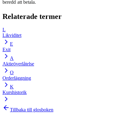
beredd att betala.
Relaterade termer
L
Likviditet
E
Exit
A
Aktieöverlåtelse
O
Orderläggning
K
Kurshistorik
Tillbaka till glosboken