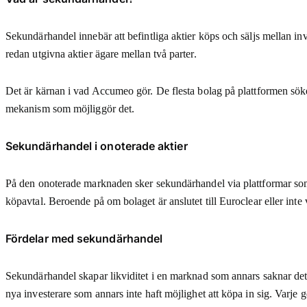
Sekundärhandel innebär att befintliga aktier köps och säljs mellan inves
redan utgivna aktier ägare mellan två parter.
Det är kärnan i vad Accumeo gör. De flesta bolag på plattformen söker 
mekanism som möjliggör det.
Sekundärhandel i onoterade aktier
På den onoterade marknaden sker sekundärhandel via plattformar som 
köpavtal. Beroende på om bolaget är anslutet till Euroclear eller inte v
Fördelar med sekundärhandel
Sekundärhandel skapar likviditet i en marknad som annars saknar det. 
nya investerare som annars inte haft möjlighet att köpa in sig. Varje