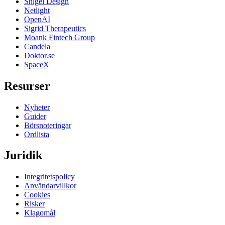
Snigel Design
Netlight
OpenAI
Sigrid Therapeutics
Moank Fintech Group
Candela
Doktor.se
SpaceX
Resurser
Nyheter
Guider
Börsnoteringar
Ordlista
Juridik
Integritetspolicy
Användarvillkor
Cookies
Risker
Klagomål