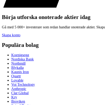
Börja utforska onoterade aktier idag
Gå med 5 000+ investerare som redan handlar onoterade aktier. Skap
Skapa konto
Populära bolag
Koenigsegg
Nordiska Bank
Northmill
Blykalla
Kaunis Iron
Quartr
Lovable
Voi Technology
Anthropic
Clar Global
Kry
Broviken