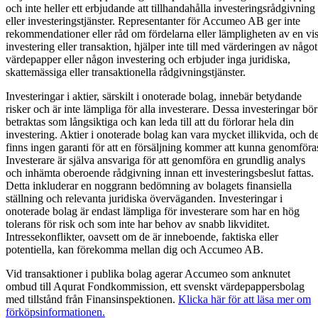
och inte heller ett erbjudande att tillhandahålla investeringsrådgivning
eller investeringstjänster. Representanter för Accumeo AB ger inte
rekommendationer eller råd om fördelarna eller lämpligheten av en vi
investering eller transaktion, hjälper inte till med värderingen av något
värdepapper eller någon investering och erbjuder inga juridiska,
skattemässiga eller transaktionella rådgivningstjänster.
Investeringar i aktier, särskilt i onoterade bolag, innebär betydande
risker och är inte lämpliga för alla investerare. Dessa investeringar bör
betraktas som långsiktiga och kan leda till att du förlorar hela din
investering. Aktier i onoterade bolag kan vara mycket illikvida, och de
finns ingen garanti för att en försäljning kommer att kunna genomföra
Investerare är själva ansvariga för att genomföra en grundlig analys
och inhämta oberoende rådgivning innan ett investeringsbeslut fattas.
Detta inkluderar en noggrann bedömning av bolagets finansiella
ställning och relevanta juridiska överväganden. Investeringar i
onoterade bolag är endast lämpliga för investerare som har en hög
tolerans för risk och som inte har behov av snabb likviditet.
Intressekonflikter, oavsett om de är inneboende, faktiska eller
potentiella, kan förekomma mellan dig och Accumeo AB.
Vid transaktioner i publika bolag agerar Accumeo som anknutet
ombud till Aqurat Fondkommission, ett svenskt värdepappersbolag
med tillstånd från Finansinspektionen.
Klicka här för att läsa mer om
förköpsinformationen.