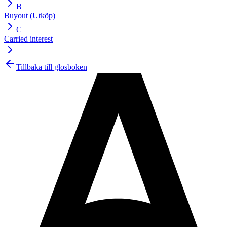
B
Buyout (Utköp)
C
Carried interest
Tillbaka till glosboken