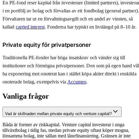
En PE-fond reser kapital från investerare (limited partners), investera
i en portfölj av bolag och förvaltas av ett fondbolag (general partner).
Förvaltaren tar ut en förvaltningsavgift och en andel av vinsten, så
kallad
carried interest
. Fonderna har typiskt en livslängd på 8–10 år.
Private equity för privatpersoner
Traditionella PE-fonder har höga insatskrav och vänder sig till
institutioner och förmögna privatpersoner. Den som på egen hand vil
ha exponering mot onoterat kan i stället köpa aktier direkt i enskilda
onoterade bolag, exempelvis via
Accumeo
.
Vanliga frågor
Vad är skillnaden mellan private equity och venture capital?
Båda är former av riskkapital. Venture capital investerar i unga
tillväxtbolag i tidig fas, medan private equity oftast köper mogna,
lönsamma bolag, inte sällan med lånefinansiering. Gränsen är inte