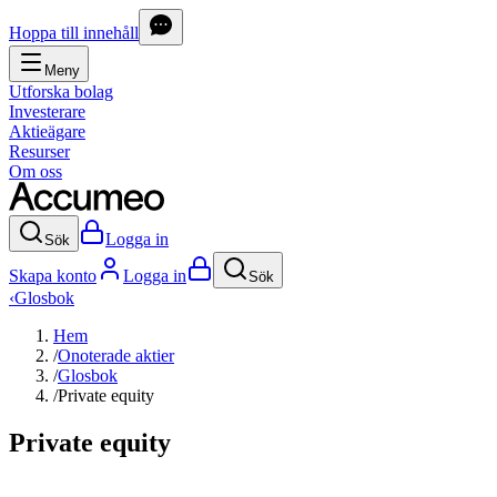
Hoppa till innehåll
Meny
Utforska bolag
Investerare
Aktieägare
Resurser
Om oss
Logga in
Sök
Skapa konto
Logga in
Sök
‹
Glosbok
Hem
/
Onoterade aktier
/
Glosbok
/
Private equity
Private equity