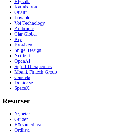
Blykalla
Kaunis Iron
Quartr
Lovable
Voi Technology
Anthropic
Clar Global
Kry
Broviken
Snigel Design
Netlight
OpenAI
Sigrid Therapeutics
Moank Fintech Group
Candela
Doktor.se
SpaceX
Resurser
Nyheter
Guider
Börsnoteringar
Ordlista