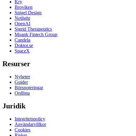
Kry
Broviken
Snigel Design
Netlight
OpenAI
Sigrid Therapeutics
Moank Fintech Group
Candela
Doktor.se
SpaceX
Resurser
Nyheter
Guider
Börsnoteringar
Ordlista
Juridik
Integritetspolicy
Användarvillkor
Cookies
Risker