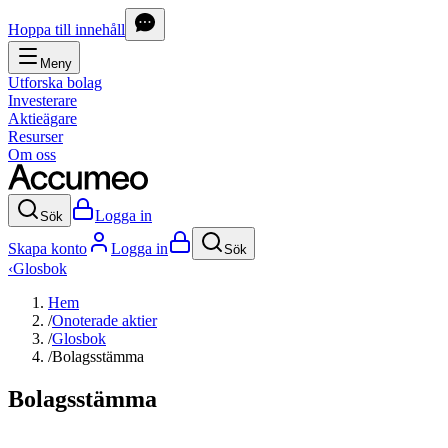
Hoppa till innehåll
Meny
Utforska bolag
Investerare
Aktieägare
Resurser
Om oss
Logga in
Sök
Skapa konto
Logga in
Sök
‹
Glosbok
Hem
/
Onoterade aktier
/
Glosbok
/
Bolagsstämma
Bolagsstämma