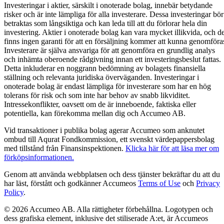
Investeringar i aktier, särskilt i onoterade bolag, innebär betydande
risker och är inte lämpliga för alla investerare. Dessa investeringar bör
betraktas som långsiktiga och kan leda till att du förlorar hela din
investering. Aktier i onoterade bolag kan vara mycket illikvida, och de
finns ingen garanti för att en försäljning kommer att kunna genomföra
Investerare är själva ansvariga för att genomföra en grundlig analys
och inhämta oberoende rådgivning innan ett investeringsbeslut fattas.
Detta inkluderar en noggrann bedömning av bolagets finansiella
ställning och relevanta juridiska överväganden. Investeringar i
onoterade bolag är endast lämpliga för investerare som har en hög
tolerans för risk och som inte har behov av snabb likviditet.
Intressekonflikter, oavsett om de är inneboende, faktiska eller
potentiella, kan förekomma mellan dig och Accumeo AB.
Vid transaktioner i publika bolag agerar Accumeo som anknutet
ombud till Aqurat Fondkommission, ett svenskt värdepappersbolag
med tillstånd från Finansinspektionen.
Klicka här för att läsa mer om
förköpsinformationen.
Genom att använda webbplatsen och dess tjänster bekräftar du att du
har läst, förstått och godkänner Accumeos
Terms of Use
och
Privacy
Policy
.
© 2026 Accumeo AB.
Alla rättigheter förbehållna. Logotypen och
dess grafiska element, inklusive det stiliserade A:et, är Accumeos