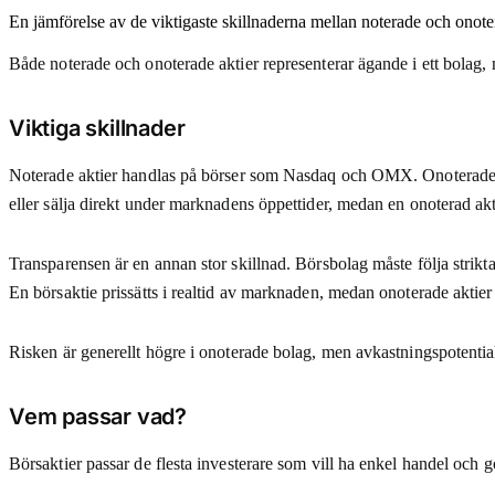
En jämförelse av de viktigaste skillnaderna mellan noterade och onotera
Både noterade och onoterade aktier representerar ägande i ett bolag, m
Viktiga skillnader
Noterade aktier handlas på börser som Nasdaq och OMX. Onoterade akti
eller sälja direkt under marknadens öppettider, medan en onoterad akt
Transparensen är en annan stor skillnad. Börsbolag måste följa strikta
En börsaktie prissätts i realtid av marknaden, medan onoterade aktier o
Risken är generellt högre i onoterade bolag, men avkastningspotentia
Vem passar vad?
Börsaktier passar de flesta investerare som vill ha enkel handel och g