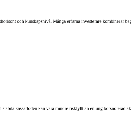
dshorisont och kunskapsnivå. Många erfarna investerare kombinerar bägg
ed stabila kassaflöden kan vara mindre riskfyllt än en ung börsnoterad 