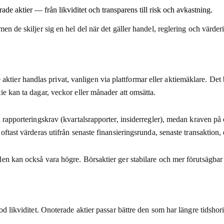
de aktier — från likviditet och transparens till risk och avkastning.
en de skiljer sig en hel del när det gäller handel, reglering och värder
er handlas privat, vanligen via plattformar eller aktiemäklare. Det bet
ie kan ta dagar, veckor eller månader att omsätta.
 rapporteringskrav (kvartalsrapporter, insiderregler), medan kraven på 
ftast värderas utifrån senaste finansieringsrunda, senaste transaktion, 
len kan också vara högre. Börsaktier ger stabilare och mer förutsägbar
od likviditet. Onoterade aktier passar bättre den som har längre tidshor