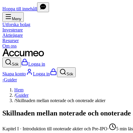
Hoppa till innehåll
Meny
Utforska bolag
Investerare
Aktieägare
Resurser
Om oss
Logga in
Sök
Skapa konto
Logga in
Sök
‹
Guider
Hem
/
Guider
/
Skillnaden mellan noterade och onoterade aktier
Skillnaden mellan noterade och onoterade 
Kapitel
I
·
Introduktion till onoterade aktier och Pre-IPO
·
5
min
lä