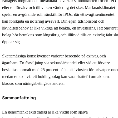
Bolagets mognad och tillväxttakt påverkar sannolikheten för en IPO
eller ett förvärv och till vilken värdering det sker. Marknadsklimatet
spelar en avgörande roll, särskilt för IPOs, där ett svagt sentimentet
kan förskjuta en notering avsevärt. Din egen tidshorisont och
likviditetsbehov är lika viktiga att beakta, en investering i ett onoterat
bolag bör betraktas som långsiktig och illikvid tills en exitväg faktisk
öppnar sig.
Skattemässiga konsekvenser varierar beroende på exitväg och
ägarform. En försäljning via sekundärhandel eller vid ett förvärv
beskattas normalt med 25 procent på kapitalvinsten för privatpersoner
medan en exit via ett holdingbolag kan vara skattefri om aktierna
klassas som näringsbetingade andelar.
Sammanfattning
En genomtänkt exitstrategi är lika viktig som själva