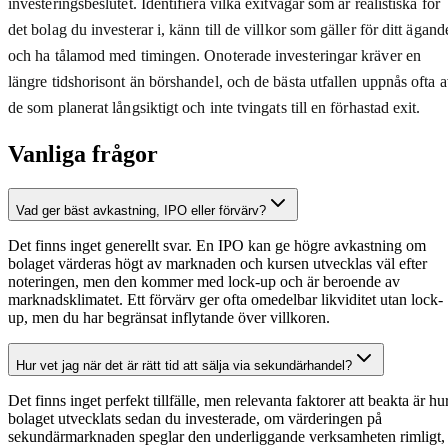
investeringsbeslutet. Identifiera vilka exitvägar som är realistiska för
det bolag du investerar i, känn till de villkor som gäller för ditt ägand
och ha tålamod med timingen. Onoterade investeringar kräver en
längre tidshorisont än börshandel, och de bästa utfallen uppnås ofta 
de som planerat långsiktigt och inte tvingats till en förhastad exit.
Vanliga frågor
Vad ger bäst avkastning, IPO eller förvärv?
Det finns inget generellt svar. En IPO kan ge högre avkastning om
bolaget värderas högt av marknaden och kursen utvecklas väl efter
noteringen, men den kommer med lock-up och är beroende av
marknadsklimatet. Ett förvärv ger ofta omedelbar likviditet utan lock-
up, men du har begränsat inflytande över villkoren.
Hur vet jag när det är rätt tid att sälja via sekundärhandel?
Det finns inget perfekt tillfälle, men relevanta faktorer att beakta är hu
bolaget utvecklats sedan du investerade, om värderingen på
sekundärmarknaden speglar den underliggande verksamheten rimligt,