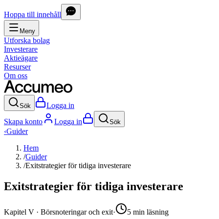
Hoppa till innehåll
Meny
Utforska bolag
Investerare
Aktieägare
Resurser
Om oss
Logga in
Sök
Skapa konto
Logga in
Sök
‹
Guider
Hem
/
Guider
/
Exitstrategier för tidiga investerare
Exitstrategier för tidiga investerare
Kapitel
V
·
Börsnoteringar och exit
·
5
min
läsning