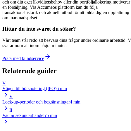
och om ditt eget likviditetsbehov eller din portföljallokering motiverar
en försäljning. Via Accumeos plattform kan du följa
transaktionshistorik och aktuellt utbud för att bilda dig en uppfattning
om marknadspriset.
Hittar du inte svaret du söker?
Vårt team står redo att besvara dina frågor under ordinarie arbetstid. V
svarar normalt inom några minuter.
Prata med kundservice
Relaterade guider
V
Vägen till börsnotering (IPO)
6
min
V
Lock-up-perioder och begränsningar
4
min
II
Vad är sekundärhandel?
5
min