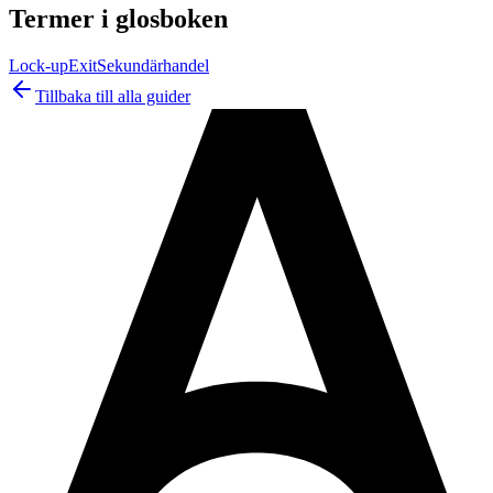
Termer i glosboken
Lock-up
Exit
Sekundärhandel
Tillbaka till alla guider