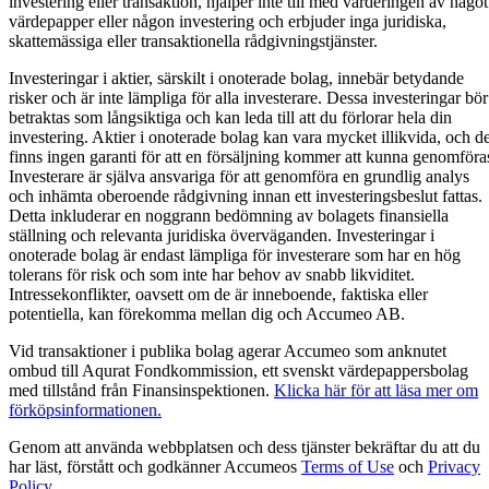
investering eller transaktion, hjälper inte till med värderingen av något
värdepapper eller någon investering och erbjuder inga juridiska,
skattemässiga eller transaktionella rådgivningstjänster.
Investeringar i aktier, särskilt i onoterade bolag, innebär betydande
risker och är inte lämpliga för alla investerare. Dessa investeringar bör
betraktas som långsiktiga och kan leda till att du förlorar hela din
investering. Aktier i onoterade bolag kan vara mycket illikvida, och de
finns ingen garanti för att en försäljning kommer att kunna genomföra
Investerare är själva ansvariga för att genomföra en grundlig analys
och inhämta oberoende rådgivning innan ett investeringsbeslut fattas.
Detta inkluderar en noggrann bedömning av bolagets finansiella
ställning och relevanta juridiska överväganden. Investeringar i
onoterade bolag är endast lämpliga för investerare som har en hög
tolerans för risk och som inte har behov av snabb likviditet.
Intressekonflikter, oavsett om de är inneboende, faktiska eller
potentiella, kan förekomma mellan dig och Accumeo AB.
Vid transaktioner i publika bolag agerar Accumeo som anknutet
ombud till Aqurat Fondkommission, ett svenskt värdepappersbolag
med tillstånd från Finansinspektionen.
Klicka här för att läsa mer om
förköpsinformationen.
Genom att använda webbplatsen och dess tjänster bekräftar du att du
har läst, förstått och godkänner Accumeos
Terms of Use
och
Privacy
Policy
.