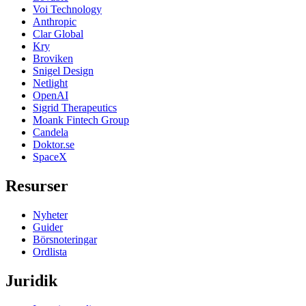
Voi Technology
Anthropic
Clar Global
Kry
Broviken
Snigel Design
Netlight
OpenAI
Sigrid Therapeutics
Moank Fintech Group
Candela
Doktor.se
SpaceX
Resurser
Nyheter
Guider
Börsnoteringar
Ordlista
Juridik