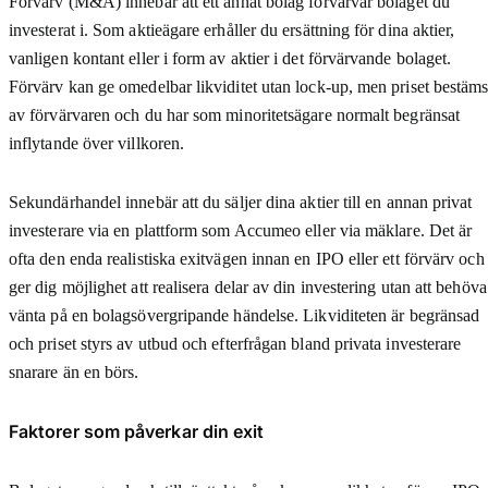
Förvärv (M&A) innebär att ett annat bolag förvärvar bolaget du
investerat i. Som aktieägare erhåller du ersättning för dina aktier,
vanligen kontant eller i form av aktier i det förvärvande bolaget.
Förvärv kan ge omedelbar likviditet utan lock-up, men priset bestäm
av förvärvaren och du har som minoritetsägare normalt begränsat
inflytande över villkoren.
Sekundärhandel innebär att du säljer dina aktier till en annan privat
investerare via en plattform som Accumeo eller via mäklare. Det är
ofta den enda realistiska exitvägen innan en IPO eller ett förvärv och
ger dig möjlighet att realisera delar av din investering utan att behöva
vänta på en bolagsövergripande händelse. Likviditeten är begränsad
och priset styrs av utbud och efterfrågan bland privata investerare
snarare än en börs.
Faktorer som påverkar din exit